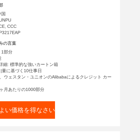
部
中国
UNPU
CE, CCC
3217EAP
みの言葉
 1部分
能
詳細: 標準的な強いカートン箱
1 |量に基づく10仕事日
/T、ウェスタン・ユニオンのAlibabaによるクレジット カー
1ヶ月あたりの1000部分
よい価格を得なさい