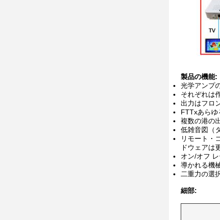
製品の機能:
光学アンプの
それぞれは
出力はフロン
FTTxあらゆ
複数の港の出力
低雑音図（タイ
リモート・コ
ドウェアは
オン/オフ 
導かれる機
二重力の選択、
細部: