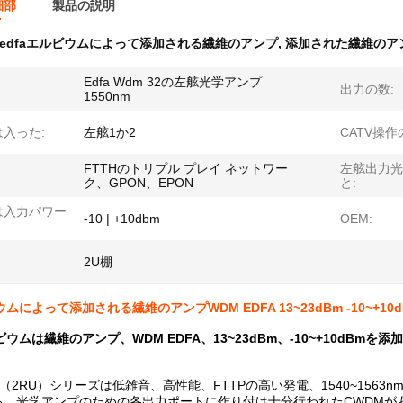
細部
製品の説明
edfaエルビウムによって添加される繊維のアンプ
,
添加された繊維のアン
Edfa Wdm 32の左舷光学アンプ
出力の数:
1550nm
は入った:
左舷1か2
CATV操作
FTTHのトリプル プレイ ネットワー
左舷出力光
ク、GPON、EPON
と:
Vは入力パワー
-10 | +10dbm
OEM:
2U棚
ウムによって添加される繊維のアンプWDM EDFA 13~23dBm -10~+10d
ビウムは繊維のアンプ、WDM EDFA、13~23dBm、-10~+10dBmを添
EAP （2RU）シリーズは低雑音、高性能、FTTPの高い発電、1540~1
る。光学アンプのための各出力ポートに作り付け十分行われたCWDMが