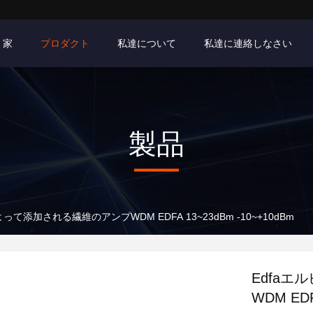
家
プロダクト
私達について
私達に連絡しなさい
製品
って添加される繊維のアンプWDM EDFA 13~23dBm -10~+10dBm
Edfa
WDM EDF