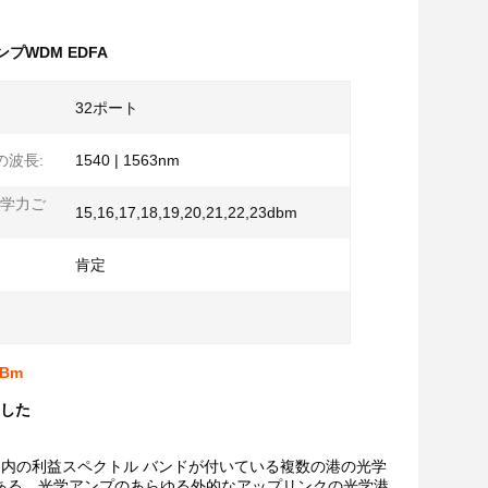
プWDM EDFA
32ポート
の波長:
1540 | 1563nm
学力ご
15,16,17,18,19,20,21,22,23dbm
肯定
Bm
加した
563nm内の利益スペクトル バンドが付いている複数の港の光学
ある。光学アンプのあらゆる外的なアップリンクの光学港