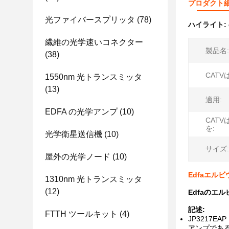
プロダクト
光ファイバースプリッタ
(78)
ハイライト:
繊維の光学速いコネクター
製品名:
(38)
CATV
1550nm 光トランスミッタ
(13)
適用:
EDFA の光学アンプ
(10)
CAT
を:
光学衛星送信機
(10)
サイズ:
屋外の光学ノード
(10)
Edfaエルビ
1310nm 光トランスミッタ
(12)
Edfaのエル
記述:
FTTH ツールキット
(4)
JP3217
アンプであ