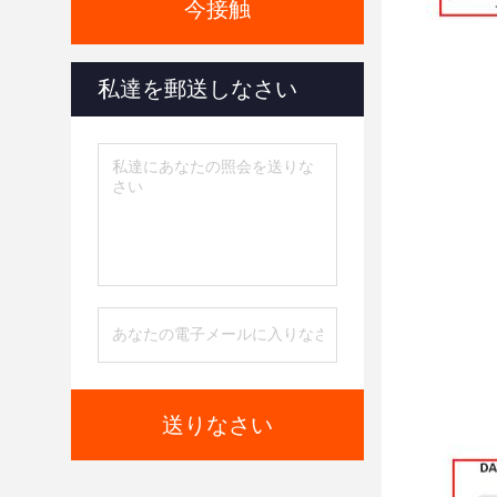
今接触
私達を郵送しなさい
送りなさい