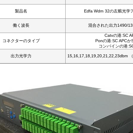
製品名
Edfa Wdm 32の左舷光学
働く波長
混合された出力1490/131
Catvの港:SC A
コネクターのタイプ
Ponの港:SC APCか
コンバインの港:SC
出力光学力
15,16,17,18,19,20,21,22,2