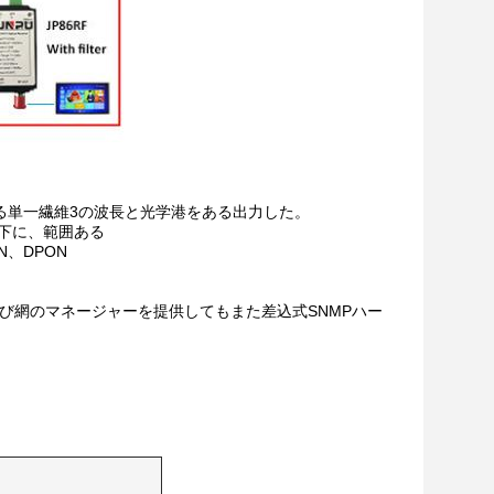
る単一繊維3の波長と光学港をある出力した。
の下に、範囲ある
N、DPON
よび網のマネージャーを提供してもまた差込式SNMPハー