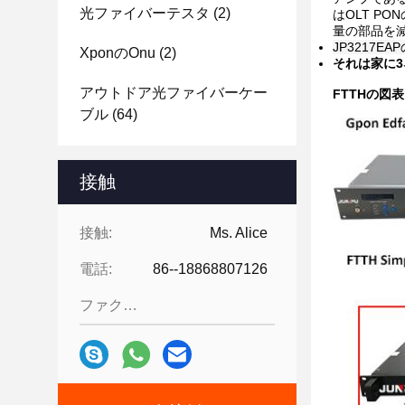
光ファイバーテスタ
(2)
はOLT PO
量の部品を
JP3217EA
Xponのonu
(2)
それは家に
アウトドア光ファイバーケー
FTTHの図表
ブル
(64)
接触
接触:
Ms. Alice
電話:
86--18868807126
ファクシミリ: