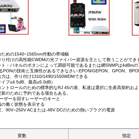
ための1540~1565nm作動の帯域幅
作り付けの高性能CWDMの光ファイバー資源を主として救うことができ
ト・パネルのボタンによって調節可能であるまたは網SNMPは4dBm
るPONの技術と互換性があるできなさい:EPON/GEPON、GPON、BPO
は、作り付け1310/1490/1550WDMできる
プ≤4.5dB、最高≤5.0dB）
ントロールのための標準的なRJ 45の港、私達は選択に生産高契約お
更新のために予約である場合もある。
レーザーを回すレーザーのキーと
械の働く状態を表示する
90V~250V ACまたは-48V DCのための熱いプラグの電源
変数
指定