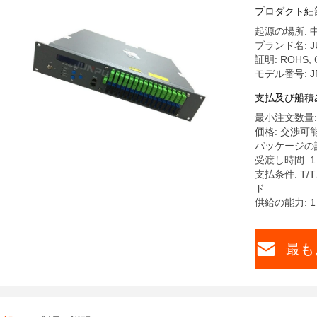
プロダクト細
起源の場所: 
ブランド名: J
証明: ROHS, 
モデル番号: JP
支払及び船積
最小注文数量:
価格: 交渉可
パッケージの
受渡し時間: 
支払条件: T
ド
供給の能力: 
最も