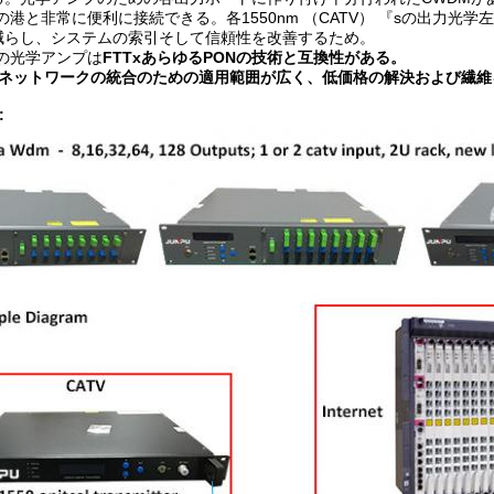
Nの港と非常に便利に接続できる。各1550nm （CATV） 『sの出力光学左
減らし、システムの索引そして信頼性を改善するため。
Pの
光学アンプは
FTTxあらゆるPONの技術と互換性がある。
3ネットワークの統合のための適用範囲が広く、低価格の解決および繊維
: