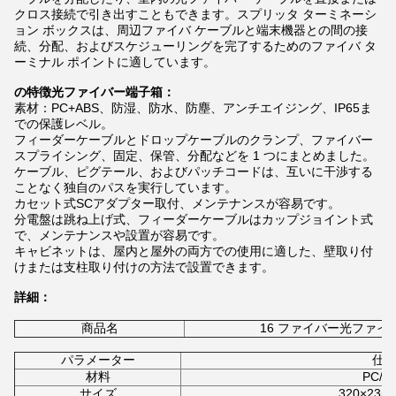
クロス接続で引き出すこともできます。スプリッタ ターミネーシ
ョン ボックスは、周辺ファイバ ケーブルと端末機器との間の接
続、分配、およびスケジューリングを完了するためのファイバ タ
ーミナル ポイントに適しています。
の特徴
光ファイバー端子箱：
素材：PC+ABS、防湿、防水、防塵、アンチエイジング、IP65ま
での保護レベル。
フィーダーケーブルとドロップケーブルのクランプ、ファイバー
スプライシング、固定、保管、分配などを 1 つにまとめました。
ケーブル、ピグテール、およびパッチコードは、互いに干渉する
ことなく独自のパスを実行しています。
カセット式SCアダプター取付、メンテナンスが容易です。
分電盤は跳ね上げ式、フィーダーケーブルはカップジョイント式
で、メンテナンスや設置が容易です。
キャビネットは、屋内と屋外の両方での使用に適した、壁取り付
けまたは支柱取り付けの方法で設置できます。
詳細：
商品名
16 フ​​ァイバー光フ
パラメーター
仕
材料
PC/A
サイズ
320×235