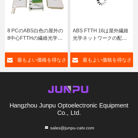
8 PCのABS白色の屋外の
ABS FTTH 16は屋外繊維
8中心FTTHの繊維光学の
光学ネットワークの配電
配電箱1
箱1X16 Plcのディバイダ
ーを左舷に取ります
さ
最もよい価格を得なさ
最もよい価格を得なさ
い
い
Hangzhou Junpu Optoelectronic Equipment
Co., Ltd.
sales@junpu-catv.com