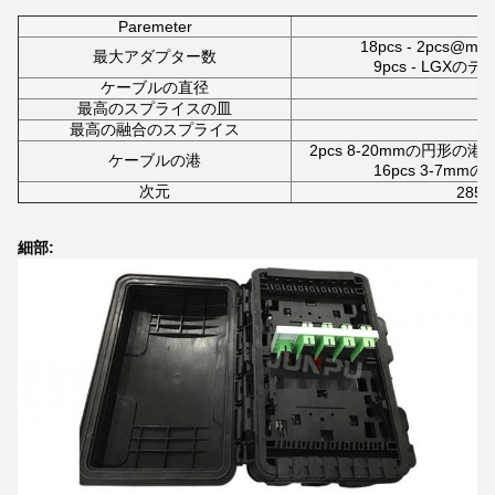
Paremeter
18pcs - 2pcs
最大アダプター数
9pcs - LGX
ケーブルの直径
最高のスプライスの皿
最高の融合のスプライス
2
2pcs 8-20mmの円形の港
ケーブルの港
16pcs 3-7
次元
285*
細部: