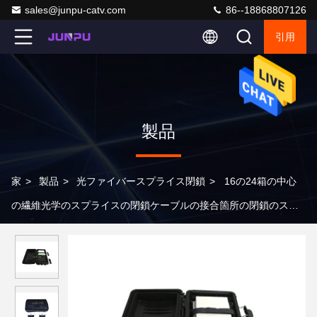
sales@junpu-catv.com
86--18868807126
引用
製品
家
>
製品
>
光ファイバースプライス閉鎖
>
16の24箱の中心
の繊維光学のスプライスの閉鎖ケーブルの接合箇所の閉鎖のスプ
ライス箱2