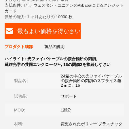
支払条件: T/T、ウェスタン・ユニオンのAlibabaによるクレジット
カード
供給の能力: 1 ヶ月あたりの 10000 枚
最もよい価格を得なさい
プロダクト細部
製品の説明
ハイライト:
光ファイバケーブルの接合箇所の閉鎖
,
繊維光学の共同エンクロージャ
,
16の閉鎖2を接続しなさい
24箱の中心の光ファイバケーブル
製品名:
の接合箇所の閉鎖のスプライス箱
2 inに、16
試供品:
サポート
MOQ:
1部分
材料:
変更されたポリマー プラスチック