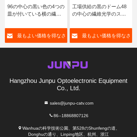
96の中心の黒い色の4つの
工場供給の黒のドーム48
皿が付いている横の繊維
の中心の繊維光学のスプ
光学のスプライスの閉鎖
ライスの閉鎖の共同箱
さ
最もよい価格を得なさ
最もよい価格を得なさ
い
い
Hangzhou Junpu Optoelectronic Equipment
Co., Ltd.
sales@junpu-catv.com
86--18868807126
Wanhuaの科学技術公園、第528のShunfengの道、
Donghuの通り、Linping地区、杭州、浙江