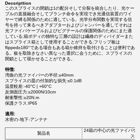
Decsripttion
このスプライスの閉鎖は1の配分そして分裂を統合したり、光ケー
ブルの直接融合そしてブランチ命令を実現でき光通信装置のワイ
ヤーで縛る関係のために適している。光学分布関数を実現する信
号を持って来るべきアダプターおよびジャンパーを通してそれは
光ファイバケーブルおよびピグテールの保護関係のためにまた適
している;箱ボディの独特な三層の設計は繊維のディバイダーまた
はスプライス箱として使用することができる;フリップ板は
flipped≥180°である場合もある箱か維持を取付けることは便利であ
る。板を取除きなさい異なった選択に会うために、スプライスの
閉鎖として寝かせることができる。
特徴:
湾曲の光ファイバーの半径:≥40mm
スプライスの皿の付加的な損失:≤0.1dB
温度較差:-40°C | +60°C
反側面圧力:≥2000N/10cm
耐衝撃性:≥20N.m
保護クラス:IP65
適用:
水密の-地下-アンテナ
24箱の中心の光ファイバケ
製品名
ス箱2