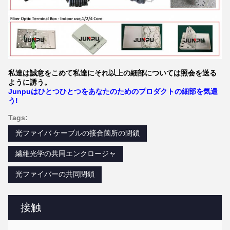
私達は誠意をこめて私達にそれ以上の細部については照会を送る
ように誘う。
Junpuはひとつひとつをあなたのためのプロダクトの細部を気遣
う!
Tags:
光ファイバ ケーブルの接合箇所の閉鎖
繊維光学の共同エンクロージャ
光ファイバーの共同閉鎖
接触